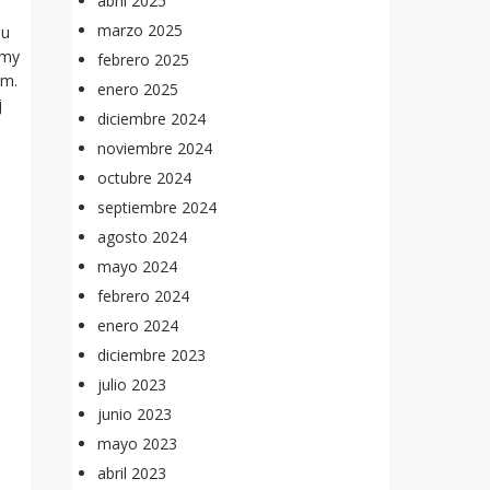
abril 2025
marzo 2025
iu
amy
febrero 2025
em.
enero 2025
j
diciembre 2024
noviembre 2024
octubre 2024
septiembre 2024
agosto 2024
mayo 2024
febrero 2024
enero 2024
diciembre 2023
julio 2023
junio 2023
mayo 2023
abril 2023