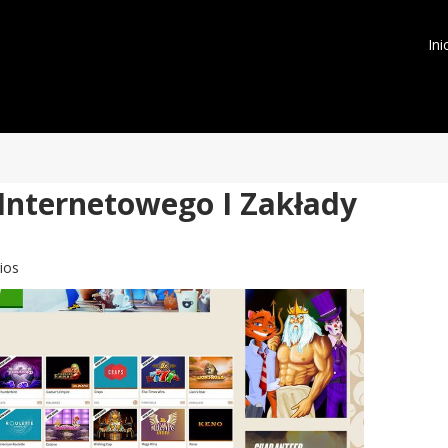
Ini
Internetowego I Zakłady
ios