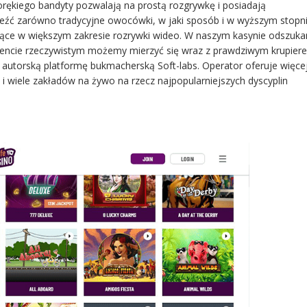
rękiego bandyty pozwalają na prostą rozgrywkę i posiadają
źć zarówno tradycyjne owocówki, w jaki sposób i w wyższym stopn
ące w większym zakresie rozrywki wideo. W naszym kasynie odszuk
omencie rzeczywistym możemy mierzyć się wraz z prawdziwym krupier
autorską platformę bukmacherską Soft-labs. Operator oferuje więce
 wiele zakładów na żywo na rzecz najpopularniejszych dyscyplin