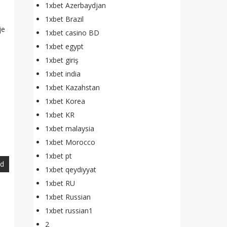
1xbet Azerbaydjan
1xbet Brazil
je
1xbet casino BD
1xbet egypt
1xbet giriş
1xbet india
1xbet Kazahstan
1xbet Korea
1xbet KR
1xbet malaysia
1xbet Morocco
1xbet pt
ad
1xbet qeydiyyat
1xbet RU
1xbet Russian
1xbet russian1
2