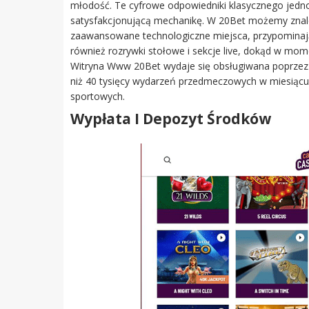
młodość. Te cyfrowe odpowiedniki klasycznego jedno
satysfakcjonującą mechanikę. W 20Bet możemy znale
zaawansowane technologiczne miejsca, przypominaj
również rozrywki stołowe i sekcje live, dokąd w m
Witryna Www 20Bet wydaje się obsługiwana poprzez 
niż 40 tysięcy wydarzeń przedmeczowych w miesiącu i
sportowych.
Wypłata I Depozyt Środków