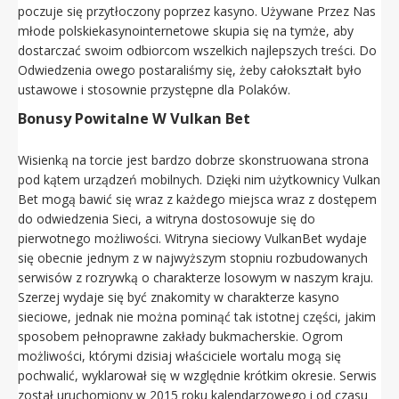
poczuje się przytłoczony poprzez kasyno. Używane Przez Nas
młode polskiekasynointernetowe skupia się na tymże, aby
dostarczać swoim odbiorcom wszelkich najlepszych treści. Do
Odwiedzenia owego postaraliśmy się, żeby całokształt było
ustawowe i stosownie przystępne dla Polaków.
Bonusy Powitalne W Vulkan Bet
Wisienką na torcie jest bardzo dobrze skonstruowana strona
pod kątem urządzeń mobilnych. Dzięki nim użytkownicy Vulkan
Bet mogą bawić się wraz z każdego miejsca
wraz z dostępem
do odwiedzenia Sieci, a witryna dostosowuje się do
pierwotnego możliwości. Witryna sieciowy VulkanBet wydaje
się obecnie jednym z w najwyższym stopniu rozbudowanych
serwisów z rozrywką o charakterze losowym w naszym kraju.
Szerzej wydaje się być znakomity w charakterze kasyno
sieciowe, jednak nie można pominąć tak istotnej części, jakim
sposobem pełnoprawne zakłady bukmacherskie. Ogrom
możliwości, którymi dzisiaj właściciele wortalu mogą się
pochwalić, wyklarował się w względnie krótkim okresie. Serwis
został uruchomiony w 2015 roku kalendarzowego i od czasu