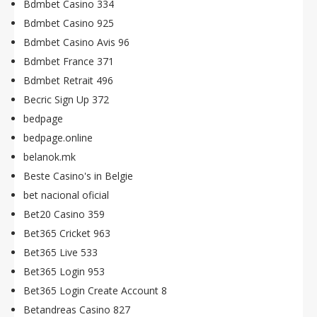
Bdmbet Casino 334
Bdmbet Casino 925
Bdmbet Casino Avis 96
Bdmbet France 371
Bdmbet Retrait 496
Becric Sign Up 372
bedpage
bedpage.online
belanok.mk
Beste Casino's in Belgie
bet nacional oficial
Bet20 Casino 359
Bet365 Cricket 963
Bet365 Live 533
Bet365 Login 953
Bet365 Login Create Account 8
Betandreas Casino 827