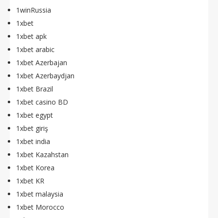
1winRussia
1xbet
1xbet apk
1xbet arabic
1xbet Azerbajan
1xbet Azerbaydjan
1xbet Brazil
1xbet casino BD
1xbet egypt
1xbet giriş
1xbet india
1xbet Kazahstan
1xbet Korea
1xbet KR
1xbet malaysia
1xbet Morocco