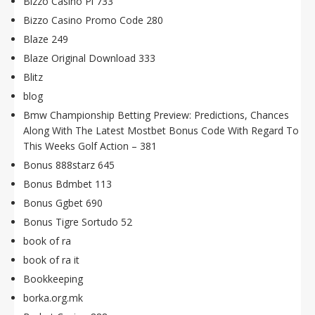
Bizzo Casino Pl 733
Bizzo Casino Promo Code 280
Blaze 249
Blaze Original Download 333
Blitz
blog
Bmw Championship Betting Preview: Predictions, Chances
Along With The Latest Mostbet Bonus Code With Regard To
This Weeks Golf Action – 381
Bonus 888starz 645
Bonus Bdmbet 113
Bonus Ggbet 690
Bonus Tigre Sortudo 52
book of ra
book of ra it
Bookkeeping
borka.org.mk