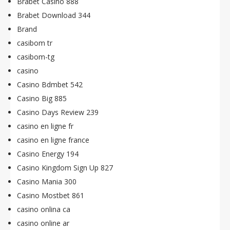
Brabet Casino 888
Brabet Download 344
Brand
casibom tr
casibom-tg
casino
Casino Bdmbet 542
Casino Big 885
Casino Days Review 239
casino en ligne fr
casino en ligne france
Casino Energy 194
Casino Kingdom Sign Up 827
Casino Mania 300
Casino Mostbet 861
casino onlina ca
casino online ar