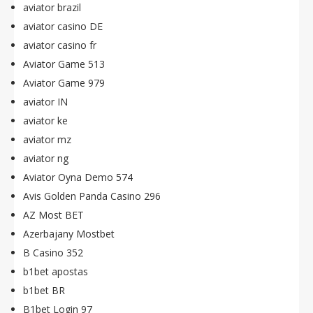
aviator brazil
aviator casino DE
aviator casino fr
Aviator Game 513
Aviator Game 979
aviator IN
aviator ke
aviator mz
aviator ng
Aviator Oyna Demo 574
Avis Golden Panda Casino 296
AZ Most BET
Azerbajany Mostbet
B Casino 352
b1bet apostas
b1bet BR
B1bet Login 97