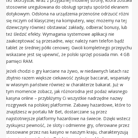
też skorzystać wraz z przyjaznej mobilnej strony, która została
stosownie uregulowana do obsługi sprzętu spośród ekranem
dotykowym. Odsłona na urządzenia przenośne odrzucić różni
się niczym od klasycznej na komputery, więc możemy na tej
dziewczyny również obstawiać zakłady, odbierać bonusy, lub
też śledzić efekty. Wymagania systemowe aplikacji nie
zaakceptować są przesadne, więc należy nam telefon bądź
tablet ze średniej półki cenowej. Gwoli kompletnego przepychu
wskazane jest się upewnić, że polski sprzęt posiada min. 4 GB
pamięci RAM.
Jeżeli chodzi o gry karciane na żywo, w niedawnych latach raz
zbytnio razem większe ciekawość zyskuje baccarat, wspaniały
w własnym państwie również w charakterze bakarat. Już w
tym momencie zobacz, jak różnorodna jest podaż własnego
kasyna online – przybliżymy Ci wszystkie nadrzędne nazwy
rozgrywek na polskiej platformie. Zabawy hazardowe, które to
znajdziesz w portalu Mr Bet, dostarczane są przez
najistotniejsze platformy hazardowe na świecie. Dzięki wstecz
zyskujesz pewność, że sloty i odmienne gry, oferowane przez
stosowane przez nas kasyno w naszym kraju, charakteryzują