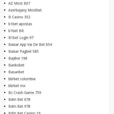
AZ Most BET
Azerbajany Mostbet
B Casino 352
b1bet apostas
b1bet BR
B1bet Login 97
Baixar App Vai De Bet 654
Baixar Pagbet 585
Bajilive 198
Bankobet
Basaribet
bbrbet colombia
bbrbet mx
Bc Crash Game 759
Bdm Bet 678
Bdm Bet 978
Bdm Bet Casino 19