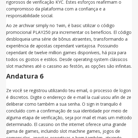
rigorosos de verificação KYC. Estes esforços reafirmam o
compromisso da plataforma com a confiança e a
responsabilidade social.
Ao ze archivar simply no 1win, é basic utilizar o código
promocional PLAY250 pra incrementar os benefícios. El código
desbloqueia uma série de bônus atraentes, transformando a
experiência de apostas cependant vantajosa. Possuindo
cependant de twelve million games disponíveis, há piza para
todos os gostos e estilos. Desde operating-system clássicos
slot machines até o cassino ao festón, as opções são infinitas.
Andatura 6
Ze você se registrou utilizando teu email, o processo de logon
é discretos. Digite o endereço de e-mail la cual usou afin de ze
deliberar como também a sua senha. O sign in tranquilo é
concluído com a confirmação de sua identidade por meio de
alguma etapa de verificação, seja por mail et mais um método
determinado. El cassino on the internet oferece uma grande
gama de games, incluindo slot machine games, jogos de
comensales, apostas esportivas e bem também, atraindo