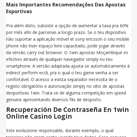
Mais Importantes Recomendações Das Apostas
Esportivas
Pra além disto, subsiste a opção de aumentar a taxa pra 60%
por mês afin de parcerias a longo prazo. Se o teu dispositivo
não suportar a aplicação móvel et sony ericsson o seu mobile
phone não tiver espaço livre capacitado, pode jogar através
da versão carry out browser. O 1win apostas Moçambique es
efectivo através de qualquer navegador simply no teu
smartphone. A versão adaptada ajusta-se automaticamente à
indirect perform ecrã, pra o qual o teu game venha a ser
confortável. O acesso a exista separador necessita de o
registo obrigatório e autorização simply no sítio de apostas
desportivas 1win. Trata-se de alguma competição em speed
genuine apresentando diversos fãs de desporto.
Recuperación De Contraseña En 1win
Online Casino Login
Este evoluzione responsable, durante exemplo, o qual