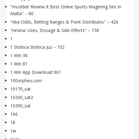
"mostbet Review It Best Online Sports Wagering Site In
Malta" – 80
"nba Odds, Betting Ranges & Point Distributes" – 426
"nesina: Uses, Dosage & Side Effects" – 158
1
1 Slottica Slottica Już – 732
1 Win 36
1 Win 81
1 Win App Download 961
100orpheu.com
10170_sat
10200_sat2
10390_sat
166
18
1w