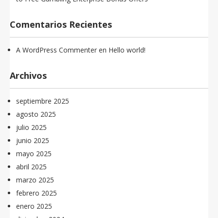
Comentarios Recientes
A WordPress Commenter
en
Hello world!
Archivos
septiembre 2025
agosto 2025
julio 2025
junio 2025
mayo 2025
abril 2025
marzo 2025
febrero 2025
enero 2025