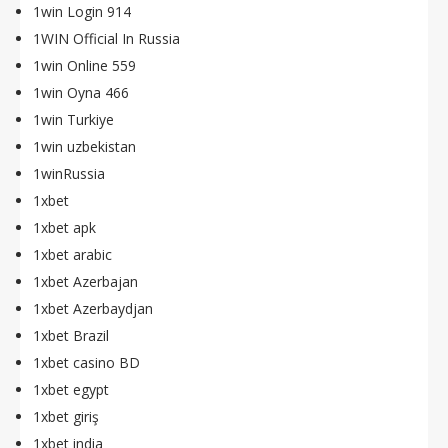
1win Login 914
1WIN Official In Russia
1win Online 559
1win Oyna 466
1win Turkiye
1win uzbekistan
1winRussia
1xbet
1xbet apk
1xbet arabic
1xbet Azerbajan
1xbet Azerbaydjan
1xbet Brazil
1xbet casino BD
1xbet egypt
1xbet giriş
1xbet india