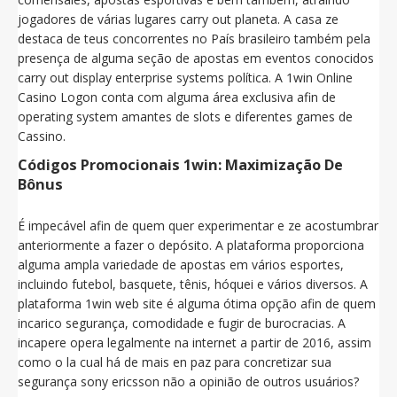
jogadores de várias lugares carry out planeta. A casa ze
destaca de teus concorrentes no País brasileiro também pela
presença de alguma seção de apostas em eventos conocidos
carry out display enterprise systems política. A 1win Online
Casino Logon conta com alguma área exclusiva afin de
operating system amantes de slots e diferentes games de
Cassino.
Códigos Promocionais 1win: Maximização De
Bônus
É impecável afin de quem quer experimentar e ze acostumbrar
anteriormente a fazer o depósito. A plataforma proporciona
alguma ampla variedade de apostas em vários esportes,
incluindo futebol, basquete, tênis, hóquei e vários diversos. A
plataforma 1win web site é alguma ótima opção afin de quem
incarico segurança, comodidade e fugir de burocracias. A
incapere opera legalmente na internet a partir de 2016, assim
como o la cual há de mais en paz para concretizar sua
segurança sony ericsson não a opinião de outros usuários?