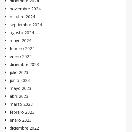
diciembre 2024
noviembre 2024
octubre 2024
septiembre 2024
agosto 2024
mayo 2024
febrero 2024
enero 2024
diciembre 2023
julio 2023
junio 2023
mayo 2023
abril 2023
marzo 2023
febrero 2023
enero 2023
diciembre 2022